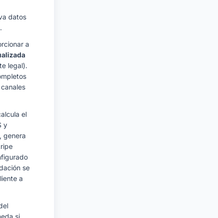
rva datos
.
rcionar a
ualizada
e legal).
ompletos
 canales
alcula el
S y
a, genera
ripe
nfigurado
idación se
liente a
del
neda si