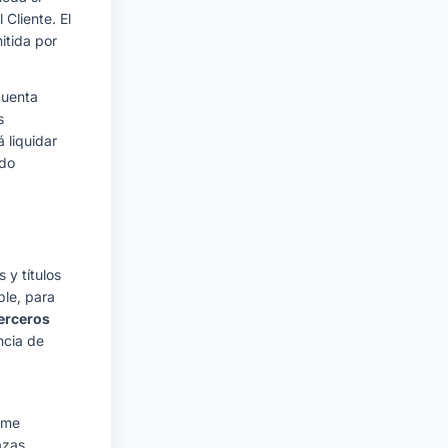
 Cliente. El
itida por
cuenta
s
 liquidar
ado
 y títulos
ble, para
terceros
ncia de
ume
azas.