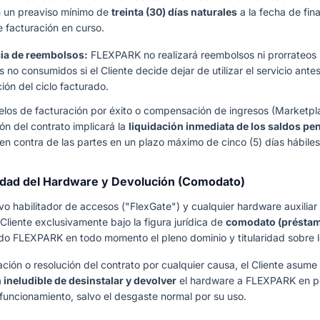
n un preaviso mínimo de
treinta (30) días naturales
a la fecha de fina
e facturación en curso.
ia de reembolsos:
FLEXPARK no realizará reembolsos ni prorrateos
 no consumidos si el Cliente decide dejar de utilizar el servicio antes
ción del ciclo facturado.
los de facturación por éxito o compensación de ingresos (Marketpla
ión del contrato implicará la
liquidación inmediata de los saldos pe
 en contra de las partes en un plazo máximo de cinco (5) días hábiles
edad del Hardware y Devolución (Comodato)
ivo habilitador de accesos ("FlexGate") y cualquier hardware auxiliar 
Cliente exclusivamente bajo la figura jurídica de
comodato (préstam
o FLEXPARK en todo momento el pleno dominio y titularidad sobre 
zación o resolución del contrato por cualquier causa, el Cliente asume 
 ineludible de desinstalar y devolver
el hardware a FLEXPARK en p
funcionamiento, salvo el desgaste normal por su uso.