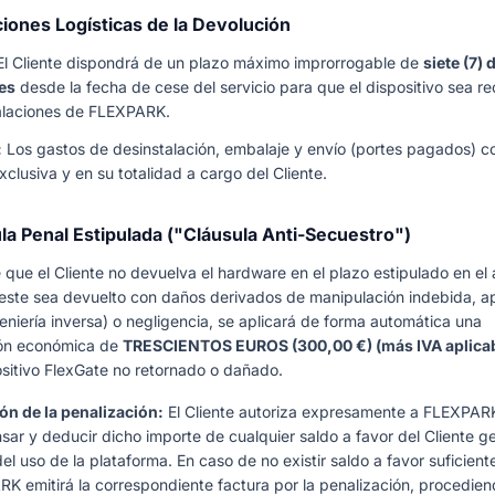
ciones Logísticas de la Devolución
l Cliente dispondrá de un plazo máximo improrrogable de
siete (7) 
es
desde la fecha de cese del servicio para que el dispositivo sea re
talaciones de FLEXPARK.
:
Los gastos de desinstalación, embalaje y envío (portes pagados) c
xclusiva y en su totalidad a cargo del Cliente.
ula Penal Estipulada ("Cláusula Anti-Secuestro")
 que el Cliente no devuelva el hardware en el plazo estipulado en el
o este sea devuelto con daños derivados de manipulación indebida, a
geniería inversa) o negligencia, se aplicará de forma automática una
ión económica de
TRESCIENTOS EUROS (300,00 €) (más IVA aplicab
sitivo FlexGate no retornado o dañado.
ón de la penalización:
El Cliente autoriza expresamente a FLEXPAR
ar y deducir dicho importe de cualquier saldo a favor del Cliente g
el uso de la plataforma. En caso de no existir saldo a favor suficient
K emitirá la correspondiente factura por la penalización, procedien