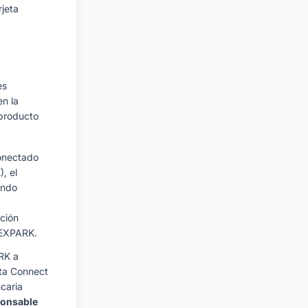
jeta
es
en la
producto
conectado
, el
ando
ación
FLEXPARK.
RK a
nta Connect
ncaria
ponsable