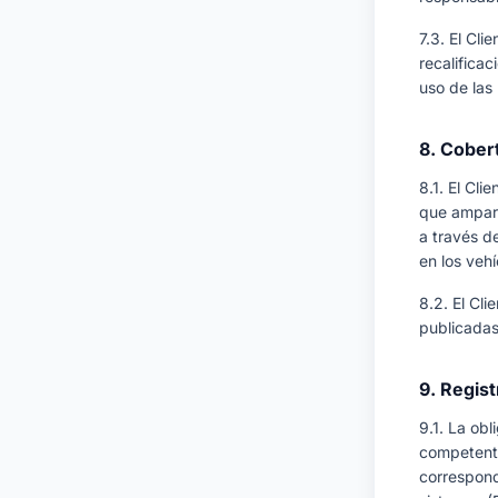
7.3. El Cli
recalificac
uso de las
8. Cober
8.1. El Cl
que ampare
a través d
en los vehí
8.2. El Cl
publicadas
9. Regis
9.1. La ob
competent
correspond