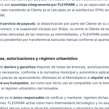
an) son
asumidas íntegramente por FLEXPARK
y no se repercuten al
 neto transferido al Cliente es el calculado en la autofactura (FPA) em
RK.
l servicio de payouts:
la desactivación por parte del Cliente de su 
onnect, o la suspensión iniciada por Stripe, no exime al Cliente de la
iones derivadas de las reservas ya intermediadas, y FLEXPARK podrá
dos pendientes por transferencia bancaria manual conforme al apart
.
ias, autorizaciones y régimen urbanístico
nte
declara y garantiza
disponer de todas las licencias, autorizaciones
es necesarios, conforme a la normativa municipal y autonómica aplica
as plazas de aparcamiento ofertadas en el Marketplace al
alquiler a 
 de sus huéspedes
, así como que dicho uso es compatible con la lice
y el régimen urbanístico del inmueble.
ente es el
único responsable
de verificar y mantener vigentes dichas
ones. FLEXPARK actúa como mero intermediario tecnológico y no as
idad alguna sobre la situación administrativa o urbanística de las pl