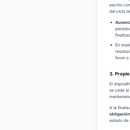
escrito co
del ciclo d
Ausenc
periodos
finaliza
En mode
resoluc
favor o
3. Propi
El disposit
se cede al 
manteniend
A la finali
obligación
estado de 