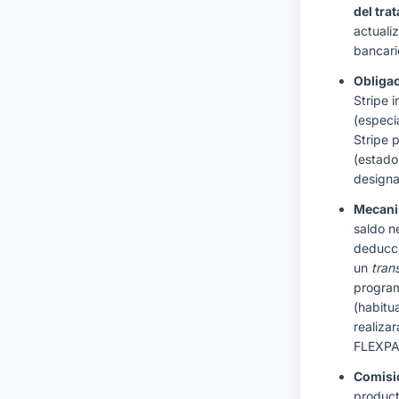
del tra
actuali
bancari
Obligac
Stripe 
(especi
Stripe 
(estad
designa
Mecani
saldo n
deducci
un
tran
program
(habitua
realiza
FLEXPA
Comisi
product