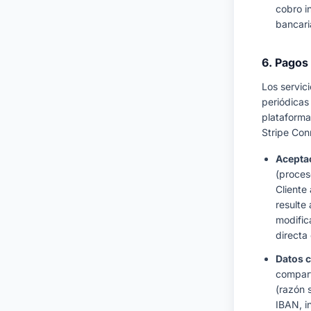
cobro i
bancar
6. Pagos
Los servic
periódicas
plataforma
Stripe Con
Aceptac
(proce
Cliente
resulte 
modific
directa
Datos c
compart
(razón s
IBAN, i