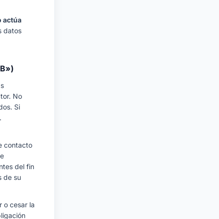
 actúa
s datos
2B»)
as
tor. No
dos. Si
.
de contacto
te
tes del fin
s de su
 o cesar la
bligación