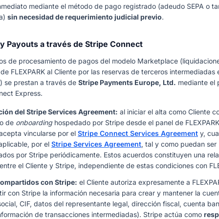
nmediato mediante el método de pago registrado (adeudo SEPA o tar
ia)
sin necesidad de requerimiento judicial previo
.
 y Payouts a través de Stripe Connect
ios de procesamiento de pagos del modelo Marketplace (liquidacion
 de FLEXPARK al Cliente por las reservas de terceros intermediadas 
) se prestan a través de
Stripe Payments Europe, Ltd.
mediante el 
nect Express.
ión del Stripe Services Agreement:
al iniciar el alta como Cliente 
so de
onboarding
hospedado por Stripe desde el panel de FLEXPARK)
 acepta vincularse por el
Stripe Connect Services Agreement
y, cu
aplicable, por el
Stripe Services Agreement
, tal y como puedan ser
ados por Stripe periódicamente. Estos acuerdos constituyen una rel
 entre el Cliente y Stripe, independiente de estas condiciones con 
ompartidos con Stripe:
el Cliente autoriza expresamente a FLEXPA
ir con Stripe la información necesaria para crear y mantener la cue
ocial, CIF, datos del representante legal, dirección fiscal, cuenta ba
nformación de transacciones intermediadas). Stripe actúa como
res