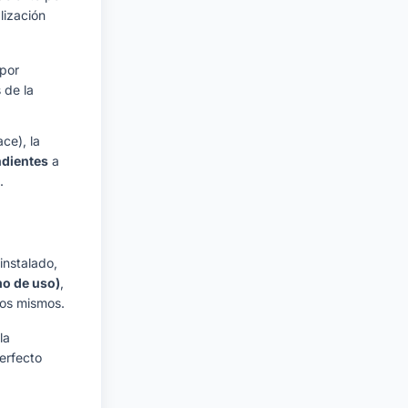
lización
 por
 de la
ce), la
ndientes
a
.
instalado,
o de uso)
,
los mismos.
la
erfecto