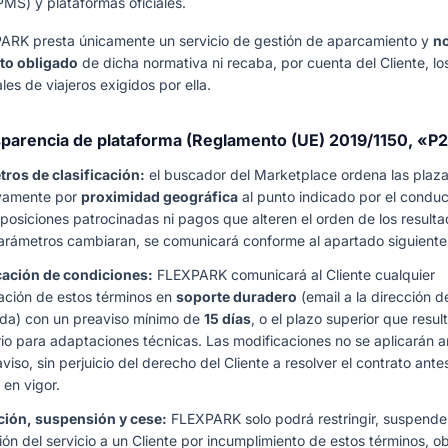
PMS) y plataformas oficiales.
ARK presta únicamente un servicio de gestión de aparcamiento y
no
to obligado
de dicha normativa ni recaba, por cuenta del Cliente, lo
es de viajeros exigidos por ella.
sparencia de plataforma (Reglamento (UE) 2019/1150, «P
ros de clasificación:
el buscador del Marketplace ordena las plaz
ivamente por
proximidad geográfica
al punto indicado por el conduc
 posiciones patrocinadas ni pagos que alteren el orden de los resulta
arámetros cambiaran, se comunicará conforme al apartado siguiente
ación de condiciones:
FLEXPARK comunicará al Cliente cualquier
ación de estos términos en
soporte duradero
(email a la dirección 
ada) con un preaviso mínimo de
15 días
, o el plazo superior que resul
io para adaptaciones técnicas. Las modificaciones no se aplicarán an
viso, sin perjuicio del derecho del Cliente a resolver el contrato ante
 en vigor.
ción, suspensión y cese:
FLEXPARK solo podrá restringir, suspender
ión del servicio a un Cliente por incumplimiento de estos términos, o