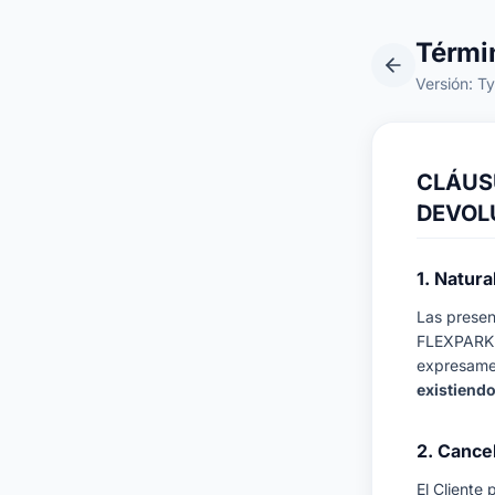
Térmi
Versión: T
CLÁUSU
DEVOL
1. Natura
Las presen
FLEXPARK y
expresamen
existiendo
2. Cance
El Cliente