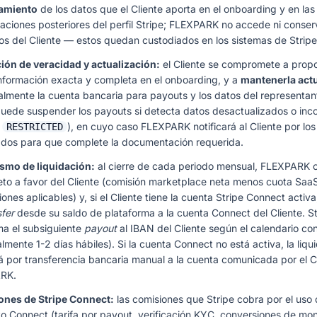
tamiento
de los datos que el Cliente aporta en el onboarding y en las
zaciones posteriores del perfil Stripe; FLEXPARK no accede ni conse
os del Cliente — estos quedan custodiados en los sistemas de Stripe
ión de veracidad y actualización:
el Cliente se compromete a propo
información exacta y completa en el onboarding, y a
mantenerla act
almente la cuenta bancaria para payouts y los datos del representant
puede suspender los payouts si detecta datos desactualizados o inc
o
), en cuyo caso FLEXPARK notificará al Cliente por los
RESTRICTED
dos para que complete la documentación requerida.
smo de liquidación:
al cierre de cada periodo mensual, FLEXPARK c
eto a favor del Cliente (comisión marketplace neta menos cuota Saa
ones aplicables) y, si el Cliente tiene la cuenta Stripe Connect activ
sfer
desde su saldo de plataforma a la cuenta Connect del Cliente. St
a el subsiguiente
payout
al IBAN del Cliente según el calendario co
lmente 1-2 días hábiles). Si la cuenta Connect no está activa, la liqu
rá por transferencia bancaria manual a la cuenta comunicada por el C
RK.
ones de Stripe Connect:
las comisiones que Stripe cobra por el uso 
o Connect (tarifa por payout, verificación KYC, conversiones de mo