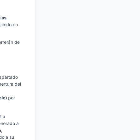
días
cibido en
orrerán de
 apartado
pertura del
le)
por
K a
enerado a
e,
do a su