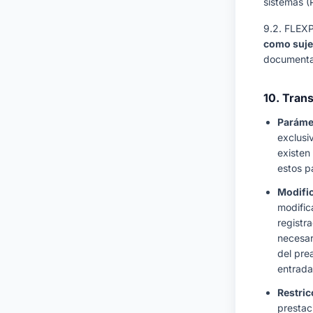
sistemas (
9.2. FLEXP
como suje
documental
10. Tran
Parámet
exclus
existen
estos p
Modific
modific
registr
necesar
del prea
entrada
Restric
prestac