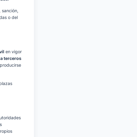
 sanción,
idas o del
vil
en vigor
 a terceros
 producirse
plazas
autoridades
s
ropios