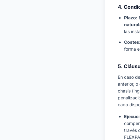
4. Condi
Plazo:
E
natural
las ins
Costes
forma e
5. Cláus
En caso de
anterior, 
chasis (in
penalizac
cada dispo
Ejecuci
compens
través d
FLEXPAR