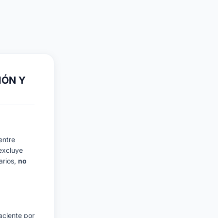
IÓN Y
entre
excluye
arios,
no
aciente por