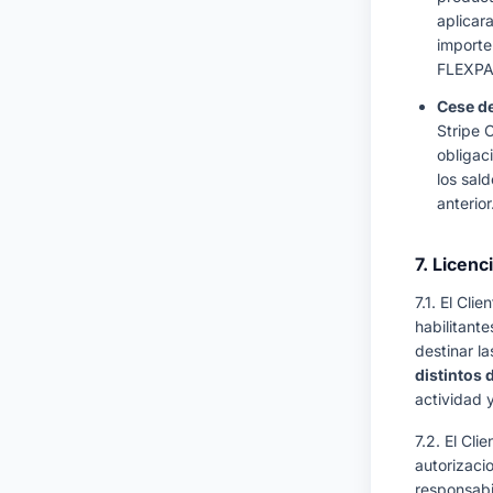
aplicar
importe
FLEXPA
Cese de
Stripe C
obligac
los sal
anterior
7. Licenc
7.1. El Clie
habilitant
destinar l
distintos
actividad 
7.2. El Cli
autorizaci
responsabil